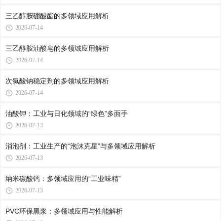
三乙醇胺硼酸酯的多领域应用解析
2026-07-14
三乙醇胺油酸皂的多领域应用解析
2026-07-14
次氯酸钠稳定剂的多领域应用解析
2026-07-14
油酸钾：工业与日化领域的“绿色”多面手
2026-07-13
消泡剂：工业生产的“泡沫克星”与多领域应用解析
2026-07-13
纳米碳酸钙：多领域应用的“工业味精”
2026-07-13
PVC环保黑浆：多领域应用与性能解析