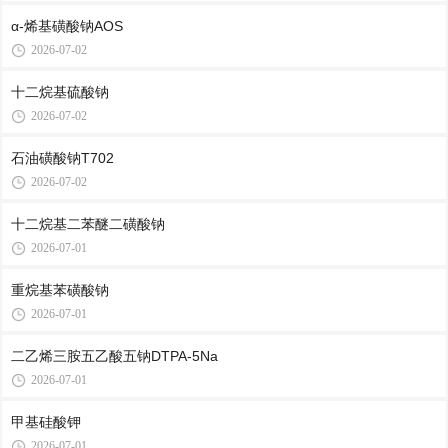
α-烯基磺酸钠AOS
2026-07-02
十二烷基硫酸钠
2026-07-02
石油磺酸钠T702
2026-07-02
十二烷基二苯醚二磺酸钠
2026-07-01
重烷基苯磺酸钠
2026-07-01
二乙烯三胺五乙酸五钠DTPA-5Na
2026-07-01
甲基硅酸钾
2026-07-01