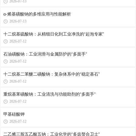
2026-07-13
α-烯基磺酸钠的多维应用与性能解析
2026-07-13
十二烷基硫酸钠：从精细日化到工业净洗的“起泡专家”
2026-07-12
石油磺酸钠：工业润滑与金属防护的“多面手”
2026-07-12
十二烷基二苯醚二磺酸钠：复杂体系中的“稳定基石”
2026-07-12
重烷基苯磺酸钠：工业清洗与功能助剂的“多面手”
2026-07-12
甲基硅酸钾
2026-07-12
二乙烯三胺五乙酸五钠：工业化学的“多齿螯合卫士”