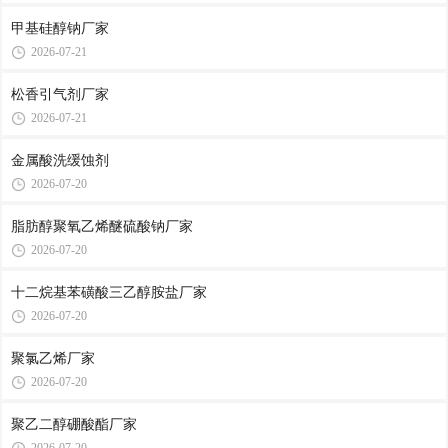
甲基硅醇钠厂家
2026-07-21
松香引气剂厂家
2026-07-21
金属酸洗缓蚀剂
2026-07-20
脂肪醇聚氧乙烯醚硫酸钠厂家
2026-07-20
十二烷基苯磺酸三乙醇胺盐厂家
2026-07-20
聚氯乙烯厂家
2026-07-20
聚乙二醇硼酸酯厂家