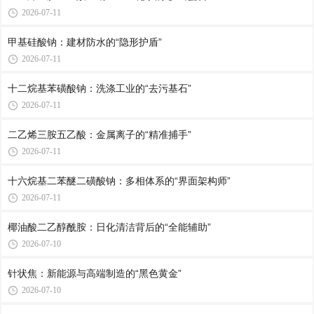
2026-07-11
甲基硅酸钠：建材防水的“隐形护盾”
2026-07-11
十二烷基苯磺酸钠：洗涤工业的“去污基石”
2026-07-11
二乙烯三胺五乙酸：金属离子的“精准捕手”
2026-07-11
十六烷基二苯醚二磺酸钠：多相体系的“界面架构师”
2026-07-11
椰油酸二乙醇酰胺：日化清洁背后的“全能辅助”
2026-07-10
针状焦：新能源与高端制造的“黑色黄金”
2026-07-10