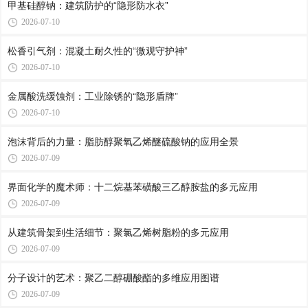
甲基硅醇钠：建筑防护的“隐形防水衣”
2026-07-10
松香引气剂：混凝土耐久性的“微观守护神”
2026-07-10
金属酸洗缓蚀剂：工业除锈的“隐形盾牌”
2026-07-10
泡沫背后的力量：脂肪醇聚氧乙烯醚硫酸钠的应用全景
2026-07-09
界面化学的魔术师：十二烷基苯磺酸三乙醇胺盐的多元应用
2026-07-09
从建筑骨架到生活细节：聚氯乙烯树脂粉的多元应用
2026-07-09
分子设计的艺术：聚乙二醇硼酸酯的多维应用图谱
2026-07-09