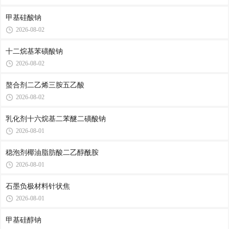
甲基硅酸钠
2026-08-02
十二烷基苯磺酸钠
2026-08-02
螯合剂二乙烯三胺五乙酸
2026-08-02
乳化剂十六烷基二苯醚二磺酸钠
2026-08-01
稳泡剂椰油脂肪酸二乙醇酰胺
2026-08-01
石墨负极材料针状焦
2026-08-01
甲基硅醇钠