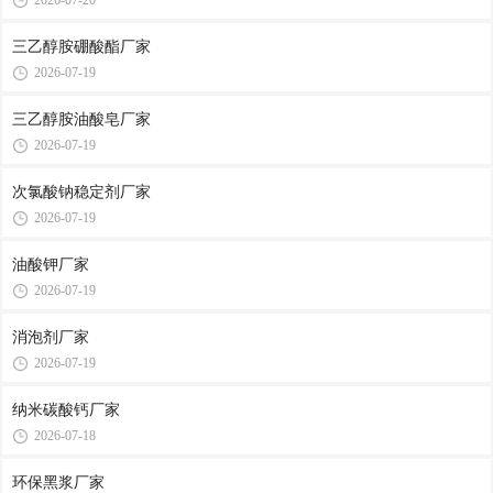
2026-07-20
三乙醇胺硼酸酯厂家
2026-07-19
三乙醇胺油酸皂厂家
2026-07-19
次氯酸钠稳定剂厂家
2026-07-19
油酸钾厂家
2026-07-19
消泡剂厂家
2026-07-19
纳米碳酸钙厂家
2026-07-18
环保黑浆厂家