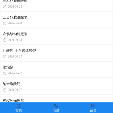
三乙醇胺硼酸酯
2026-06-28
三乙醇胺油酸皂
2026-06-28
次氯酸钠稳定剂
2026-06-28
油酸钾-十八碳烯酸钾
2026-06-27
消泡剂
2026-06-27
纳米碳酸钙
2026-06-27
PVC环保黑浆
2026-06-27
首页
电话
留言