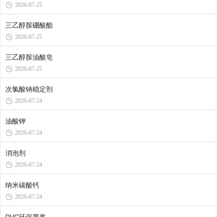
2026-07-25
三乙醇胺硼酸酯
2026-07-25
三乙醇胺油酸皂
2026-07-25
次氯酸钠稳定剂
2026-07-24
油酸钾
2026-07-24
消泡剂
2026-07-24
纳米碳酸钙
2026-07-24