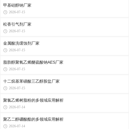
甲基硅醇钠厂家
2026-07-15
松香引气剂厂家
2026-07-15
金属酸洗缓蚀剂厂家
2026-07-15
脂肪醇聚氧乙烯醚硫酸钠AES厂家
2026-07-15
十二烷基苯磺酸三乙醇胺盐厂家
2026-07-15
聚氯乙烯树脂粉的多领域应用解析
2026-07-14
聚乙二醇硼酸酯的多领域应用解析
2026-07-14