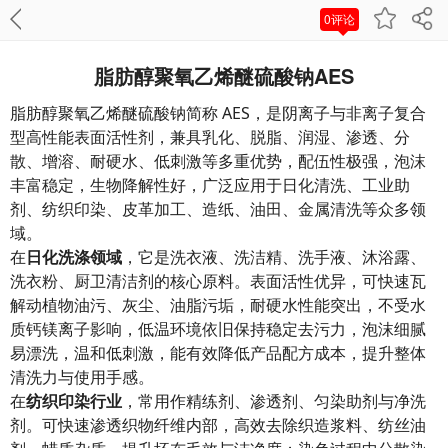
0评论
脂肪醇聚氧乙烯醚硫酸钠AES
脂肪醇聚氧乙烯醚硫酸钠简称 AES，是阴离子与非离子复合
型高性能表面活性剂，兼具乳化、脱脂、润湿、渗透、分
散、增溶、耐硬水、低刺激等多重优势，配伍性极强，泡沫
丰富稳定，生物降解性好，广泛应用于日化清洗、工业助
剂、纺织印染、皮革加工、造纸、油田、金属清洗等众多领
域。
在
日化洗涤领域
，它是洗衣液、洗洁精、洗手液、沐浴露、
洗衣粉、厨卫清洁剂的核心原料。表面活性优异，可快速瓦
解动植物油污、灰尘、油脂污垢，耐硬水性能突出，不受水
质钙镁离子影响，低温环境依旧保持稳定去污力，泡沫细腻
易漂洗，温和低刺激，能有效降低产品配方成本，提升整体
清洗力与使用手感。
在
纺织印染行业
，常用作精练剂、渗透剂、匀染助剂与净洗
剂。可快速渗透织物纤维内部，高效去除织造浆料、纺丝油