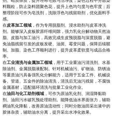
剂、蜡质杂质，提升坯布毛效与洁净度；染色过程中分散染
料颗粒，防止染料团聚色花，提升上色均匀度与色牢度；后
整理阶段可作为皂洗剂，洗除浮色与残留助剂，优化面料手
感。
在
皮革加工领域
，作为专用脱脂剂、浸水助剂与皮革净洗
剂。能够深入皮板胶原纤维间隙，强力乳化分解动物天然油
脂、皮脂与加工油污，高效完成生皮预脱脂与深度脱脂，避
免油脂残留引发的皮板发硬、油斑、霉变问题，保障后续鞣
制、加脂、染色工序顺利进行，提升皮革柔软度与成品合格
率。
在
工业清洗与金属加工领域
，用于工业重油污清洗剂、水基
除油剂、金属脱脂液配制。针对机械油污、矿物油、防锈油
等重质油污具备强乳化分解能力，适用于五金工件、机械设
备、管道、五金件的除油清洗，清洗后无油污残留，不腐蚀
金属基材，适配循环清洗与批量工业化作业。
在
油田与化工助剂领域
，可作为原油乳化剂、润湿降黏助
剂、油田污水破乳预处理助剂。能降低油水界面张力，辅助
稠油乳化降黏，改善原油流动性；同时分散油田采出液中的
胶体杂质，辅助油水分离，提升采出水净化效果。