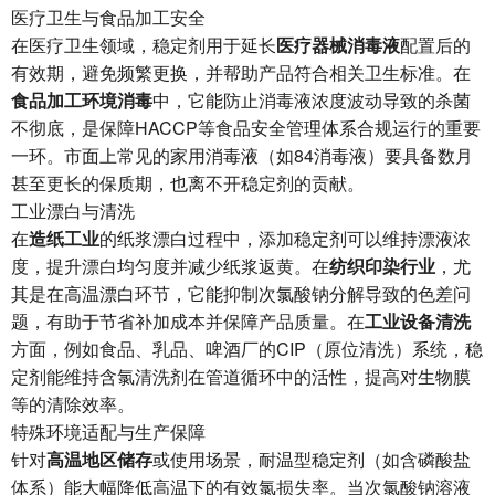
医疗卫生与食品加工安全
在医疗卫生领域，稳定剂用于延长
医疗器械消毒液
配置后的
有效期，避免频繁更换，并帮助产品符合相关卫生标准。在
食品加工环境消毒
中，它能防止消毒液浓度波动导致的杀菌
不彻底，是保障HACCP等食品安全管理体系合规运行的重要
一环。市面上常见的家用消毒液（如84消毒液）要具备数月
甚至更长的保质期，也离不开稳定剂的贡献。
工业漂白与清洗
在
造纸工业
的纸浆漂白过程中，添加稳定剂可以维持漂液浓
度，提升漂白均匀度并减少纸浆返黄。在
纺织印染行业
，尤
其是在高温漂白环节，它能抑制次氯酸钠分解导致的色差问
题，有助于节省补加成本并保障产品质量。在
工业设备清洗
方面，例如食品、乳品、啤酒厂的CIP（原位清洗）系统，稳
定剂能维持含氯清洗剂在管道循环中的活性，提高对生物膜
等的清除效率。
特殊环境适配与生产保障
针对
高温地区储存
或使用场景，耐温型稳定剂（如含磷酸盐
体系）能大幅降低高温下的有效氯损失率。当次氯酸钠溶液