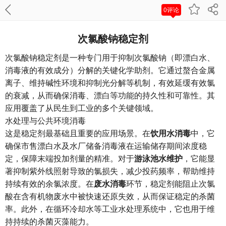
0评论
次氯酸钠稳定剂
次氯酸钠稳定剂是一种专门用于抑制次氯酸钠（即漂白水、
消毒液的有效成分）分解的关键化学助剂。它通过螯合金属
离子、维持碱性环境和抑制光分解等机制，有效延缓有效氯
的衰减，从而确保消毒、漂白等功能的持久性和可靠性。其
应用覆盖了从民生到工业的多个关键领域。
水处理与公共环境消毒
这是稳定剂最基础且重要的应用场景。在
饮用水消毒
中，它
确保市售漂白水及水厂储备消毒液在运输储存期间浓度稳
定，保障末端投加剂量的精准。对于
游泳池水维护
，它能显
著抑制紫外线照射导致的氯损失，减少投药频率，帮助维持
持续有效的余氯浓度。在
废水消毒
环节，稳定剂能阻止次氯
酸在含有机物废水中被快速还原失效，从而保证稳定的杀菌
率。此外，在循环冷却水等工业水处理系统中，它也用于维
持持续的杀菌灭藻能力。